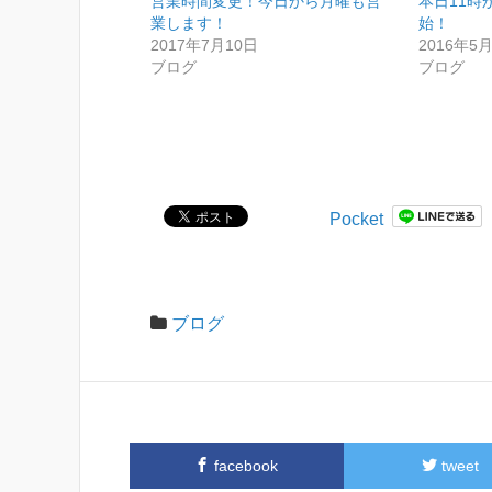
営業時間変更！今日から月曜も営
t
共
本日11時
t
有
業します！
始！
e
す
r
る
2017年7月10日
2016年5
で
に
ブログ
ブログ
共
は
有
ク
(
リ
新
ッ
し
ク
い
し
ウ
て
ィ
く
ン
だ
ド
さ
ウ
い
Pocket
で
(
開
新
き
し
ま
い
す
ウ
)
ィ
ン
ブログ
ド
ウ
で
開
き
ま
す
)
facebook
tweet