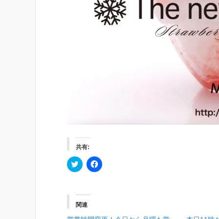
共有:
ク
F
リ
a
ッ
c
ク
e
し
b
て
o
T
o
関連
w
k
i
で