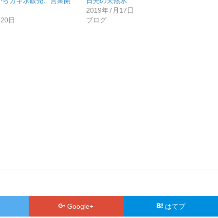
からカキ氷販売、営業開
日光の天然氷
2019年7月17日
月20日
ブログ
Google+
はてブ