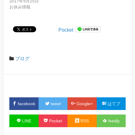
い
し
2017年9月25日
ウ
て
お休み情報
ィ
く
ン
だ
ド
さ
ウ
い
で
(
開
新
Pocket
き
し
ま
い
す
ウ
)
ィ
ン
ド
ウ
ブログ
で
開
き
ま
す
)
facebook
tweet
Google+
はてブ
LINE
Pocket
RSS
feedly