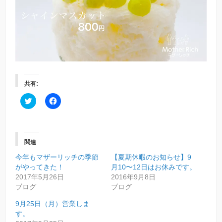
共有:
ク
F
リ
a
ッ
c
ク
e
し
b
て
o
T
o
関連
w
k
i
で
今年もマザーリッチの季節
t
共
【夏期休暇のお知らせ】9
t
有
がやってきた！
月10〜12日はお休みです。
e
す
r
る
2017年5月26日
2016年9月8日
で
に
ブログ
ブログ
共
は
有
ク
(
リ
9月25日（月）営業しま
新
ッ
す。
し
ク