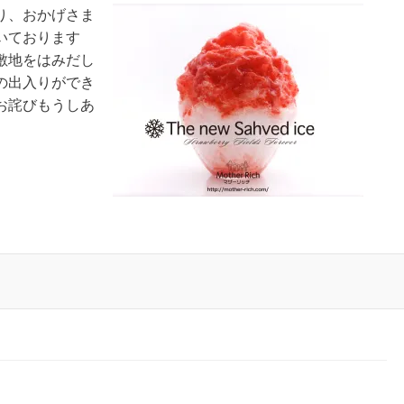
り、おかげさま
いております
敷地をはみだし
の出入りができ
お詫びもうしあ