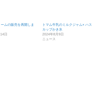
リームの販売を再開しま
トマム牛乳のミルクジャム× ハス
カップかき氷
月14日
2024年8月9日
ニュース