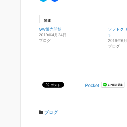
リ
a
ッ
c
ク
e
し
b
て
o
T
o
関連
w
k
i
で
GW販売開始
t
共
ソフトク
t
有
2019年4月24日
す！
e
す
r
る
ブログ
2019年6
で
に
ブログ
共
は
有
ク
(
リ
新
ッ
し
ク
い
し
ウ
て
ィ
く
ン
だ
ド
さ
ウ
い
Pocket
で
(
開
新
き
し
ま
い
す
ウ
)
ィ
ン
ブログ
ド
ウ
で
開