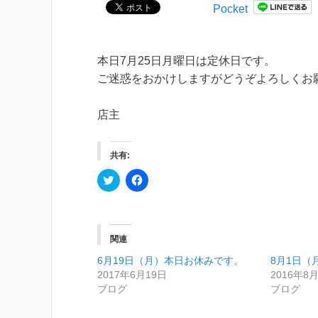
Pocket
本日7月25日月曜日は定休日です。
ご迷惑をおかけしますがどうぞよろしくお
店主
共有:
ク
F
リ
a
ッ
c
ク
e
し
b
て
o
T
o
関連
w
k
i
で
6月19日（月）本日お休みです。
t
共
8月1日（
t
有
2017年6月19日
2016年8
e
す
r
る
ブログ
ブログ
で
に
共
は
有
ク