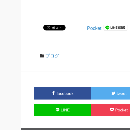
(
リ
新
ッ
し
ク
い
し
ウ
て
ィ
く
ン
だ
Pocket
ド
さ
ウ
い
で
(
開
新
き
し
ま
い
す
ウ
ブログ
)
ィ
ン
ド
ウ
で
開
き
ま
す
)
facebook
tweet
LINE
Pocket