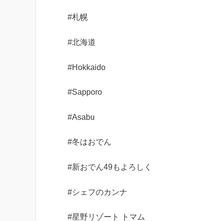
#札幌
#北海道
#Hokkaido
#Sapporo
#Asabu
#冬はおでん
#新おでん49もよろしく
#シェフのカンナ
#星野リゾート トマム