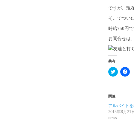
ですが、現
そこでつい
時給750円
お問合せは、 0
共有:
ク
Fa
リ
で
ッ
共
ク
有
し
す
て
る
Twitter
に
関連
で
は
共
ク
有
リ
アルバイトを
(新
ッ
2015年8月21
し
ク
い
し
news
ウ
て
ィ
く
ン
だ
ド
さ