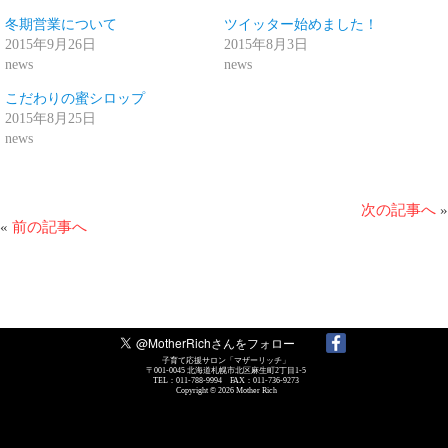
共
ク
有
リ
冬期営業について
ツイッター始めました！
(新
ッ
2015年9月26日
2015年8月3日
し
ク
い
し
news
news
ウ
て
ィ
く
こだわりの蜜シロップ
ン
だ
ド
さ
2015年8月25日
ウ
い
news
で
(新
開
し
き
い
ま
ウ
す)
ィ
ン
次の記事へ
»
ド
«
前の記事へ
ウ
で
開
き
ま
す)
子育て応援サロン「マザーリッチ」
〒001-0045 北海道札幌市北区麻生町2丁目1-5
TEL：011-788-9994 FAX：011-736-9273
Copyright © 2026
Mother Rich