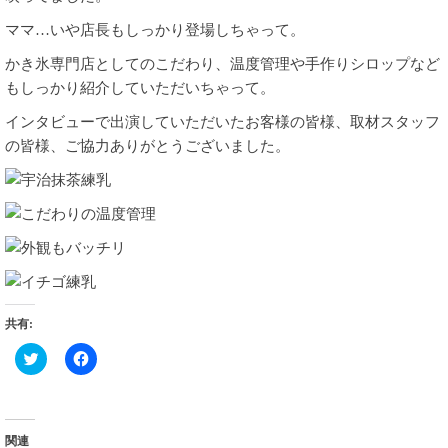
ママ…いや店長もしっかり登場しちゃって。
かき氷専門店としてのこだわり、温度管理や手作りシロップなど
もしっかり紹介していただいちゃって。
インタビューで出演していただいたお客様の皆様、取材スタッフ
の皆様、ご協力ありがとうございました。
共有:
ク
Facebook
リ
で
ッ
共
ク
有
し
す
て
る
Twitter
に
関連
で
は