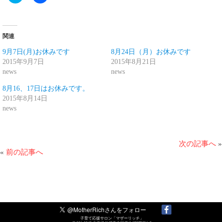
リ
で
ッ
共
ク
有
し
す
て
る
Twitter
に
関連
で
は
共
ク
有
リ
9月7日(月)お休みです
8月24日（月）お休みです
(新
ッ
2015年9月7日
2015年8月21日
し
ク
い
し
news
news
ウ
て
ィ
く
8月16、17日はお休みです。
ン
だ
ド
さ
2015年8月14日
ウ
い
news
で
(新
開
し
き
い
ま
ウ
す)
ィ
ン
次の記事へ
»
ド
«
前の記事へ
ウ
で
開
き
ま
す)
子育て応援サロン「マザーリッチ」